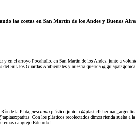
ando las costas en San Martín de los Andes y Buenos Aires
r y en el arroyo Pocahullo, en San Martín de los Andes, junto a volunta
os del Sur, los Guardas Ambientales y nuestra querida @guiapatagonica
 Río de la Plata,
pescando
plástico junto a @plasticfisherman_argentin
@tapitasxpatitas. Con los plásticos recolectados dimos rienda suelta a l
queremos cangrejo Eduardo!