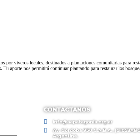
dos por viveros locales, destinados a plantaciones comunitarias para r
ís. Tu aporte nos permitirá continuar plantando para restaurar los bosq
CONTACTANOS
info@aapatagonia.org.ar
Av. Córdoba 950 C.A.B.A., (C1053ABO
Argentina.