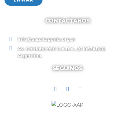
CONTACTANOS
info@aapatagonia.org.ar
Av. Córdoba 950 C.A.B.A., (C1053ABO).
Argentina.
SEGUINOS