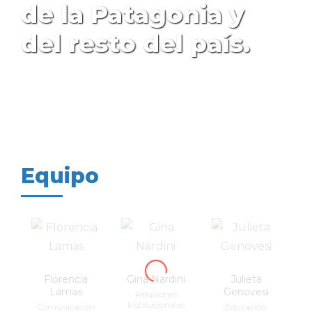
de la Patagonia y
del resto del país.
Equipo
Florencia
Gina Nardini
Julieta
Lamas
Genovesi
Relaciones
Institucionales
Comunicación
Educación