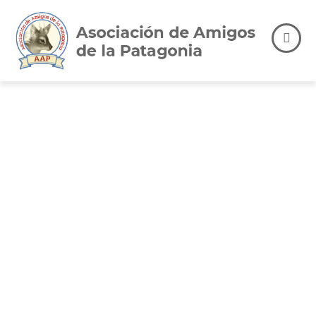
¡Gran noticia
en nuestro
camino de
restauración
junto al