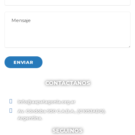
CONTACTANOS
info@aapatagonia.org.ar
Av. Córdoba 950 C.A.B.A., (C1053ABO).
Argentina.
SEGUINOS