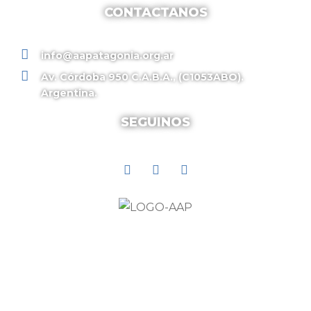
CONTACTANOS
info@aapatagonia.org.ar
Av. Córdoba 950 C.A.B.A., (C1053ABO).
Argentina.
SEGUINOS