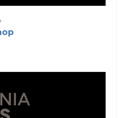
O
hop