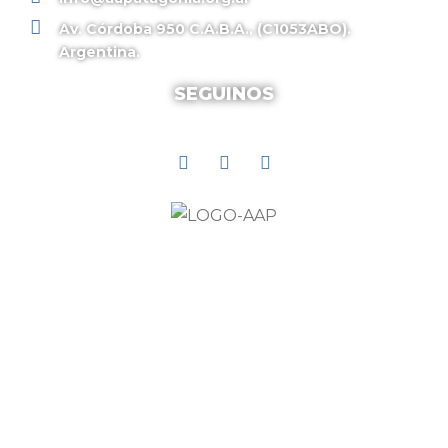
Av. Córdoba 950 C.A.B.A., (C1053ABO).
Argentina.
SEGUINOS