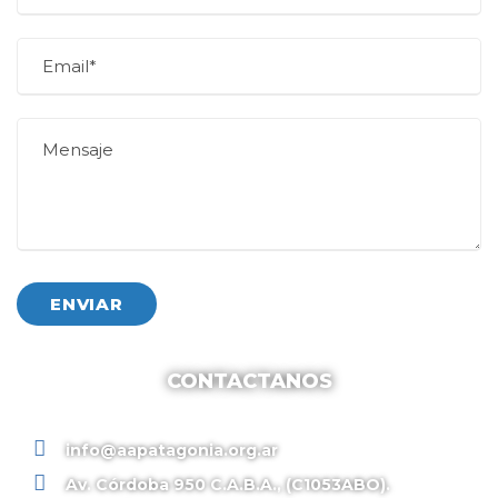
CONTACTANOS
info@aapatagonia.org.ar
Av. Córdoba 950 C.A.B.A., (C1053ABO).