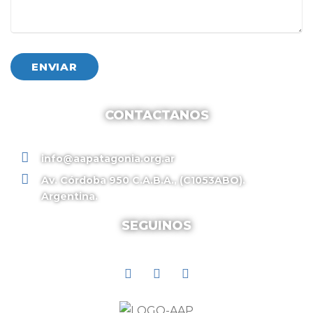
CONTACTANOS
info@aapatagonia.org.ar
Av. Córdoba 950 C.A.B.A., (C1053ABO).
Argentina.
SEGUINOS