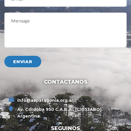
CONTACTANOS
info@aapatagonia.org.ar
Av. Córdoba 950 C.A.B.A., (C1053ABO).
Argentina.
SEGUINOS