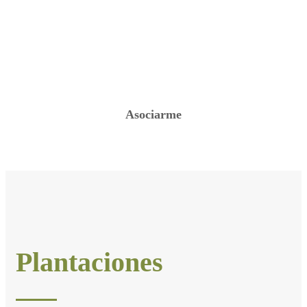
apoyo de las pesonas que se suscriben con un
aporte mensual. Pódes ayudar a proteger el
bosque andino patagonico y desarrollar una
comunidad con compromiso ambiental.
Asociarme
Plantaciones